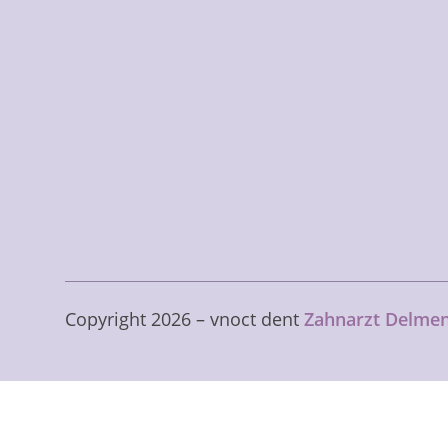
Copyright
2026
– vnoct dent
Zahnarzt Delme