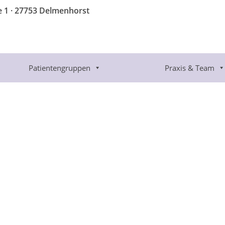
e 1 · 27753 Delmenhorst
Patientengruppen
Praxis & Team