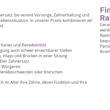
Fi
ersatz. Sie vereint Vorsorge, Zahnerhaltung und
Ra
Lebenssituation. In unserer Praxis kombinieren wir
Gera
d.
werde
Raten
bequ
 Karies und
Parodontitis
Partn
nigung auch schwer erreichbarer Stellen
Ihrem
, Inlays und Brücken in einer Sitzung
abler Zahnersatz
e Würgereiz
rgelenkbeschwerden oder Knirschen
uch im Alter Ihre Zähne, deren Funktion und Ihre