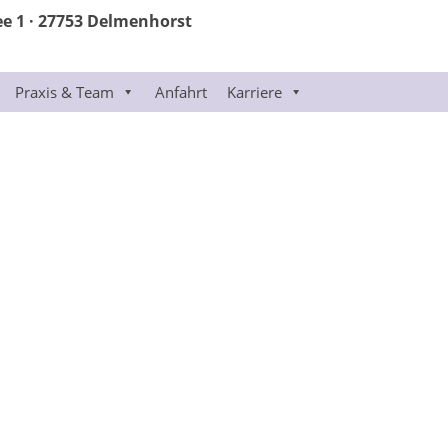
ee 1 · 27753 Delmenhorst
Praxis & Team
Anfahrt
Karriere