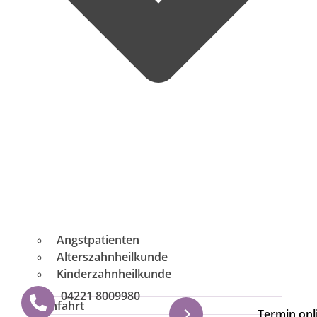
Angstpatienten
Alterszahnheilkunde
Kinderzahnheilkunde
04221 8009980
Anfahrt
Termin onl